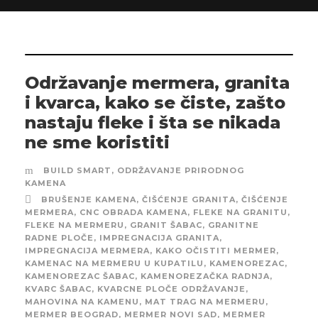
Održavanje mermera, granita
i kvarca, kako se čiste, zašto
nastaju fleke i šta se nikada
ne sme koristiti
BUILD SMART
,
ODRŽAVANJE PRIRODNOG
KAMENA
BRUŠENJE KAMENA
,
ČIŠĆENJE GRANITA
,
ČIŠĆENJE
MERMERA
,
CNC OBRADA KAMENA
,
FLEKE NA GRANITU
,
FLEKE NA MERMERU
,
GRANIT ŠABAC
,
GRANITNE
RADNE PLOČE
,
IMPREGNACIJA GRANITA
,
IMPREGNACIJA MERMERA
,
KAKO OČISTITI MERMER
,
KAMENAC NA MERMERU U KUPATILU
,
KAMENOREZAC
,
KAMENOREZAC ŠABAC
,
KAMENOREZAČKA RADNJA
,
KVARC ŠABAC
,
KVARCNE PLOČE ODRŽAVANJE
,
MAHOVINA NA KAMENU
,
MAT TRAG NA MERMERU
,
MERMER BEOGRAD
,
MERMER NOVI SAD
,
MERMER