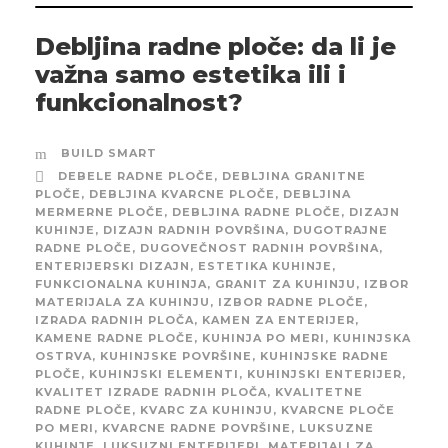
Debljina radne ploče: da li je
važna samo estetika ili i
funkcionalnost?
BUILD SMART
DEBELE RADNE PLOČE
,
DEBLJINA GRANITNE
PLOČE
,
DEBLJINA KVARCNE PLOČE
,
DEBLJINA
MERMERNE PLOČE
,
DEBLJINA RADNE PLOČE
,
DIZAJN
KUHINJE
,
DIZAJN RADNIH POVRŠINA
,
DUGOTRAJNE
RADNE PLOČE
,
DUGOVEČNOST RADNIH POVRŠINA
,
ENTERIJERSKI DIZAJN
,
ESTETIKA KUHINJE
,
FUNKCIONALNA KUHINJA
,
GRANIT ZA KUHINJU
,
IZBOR
MATERIJALA ZA KUHINJU
,
IZBOR RADNE PLOČE
,
IZRADA RADNIH PLOČA
,
KAMEN ZA ENTERIJER
,
KAMENE RADNE PLOČE
,
KUHINJA PO MERI
,
KUHINJSKA
OSTRVA
,
KUHINJSKE POVRŠINE
,
KUHINJSKE RADNE
PLOČE
,
KUHINJSKI ELEMENTI
,
KUHINJSKI ENTERIJER
,
KVALITET IZRADE RADNIH PLOČA
,
KVALITETNE
RADNE PLOČE
,
KVARC ZA KUHINJU
,
KVARCNE PLOČE
PO MERI
,
KVARCNE RADNE POVRŠINE
,
LUKSUZNE
KUHINJE
,
LUKSUZNI ENTERIJERI
,
MATERIJALI ZA