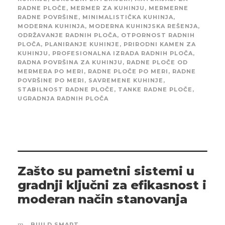
RADNE PLOČE
,
MERMER ZA KUHINJU
,
MERMERNE
RADNE POVRŠINE
,
MINIMALISTIČKA KUHINJA
,
MODERNA KUHINJA
,
MODERNA KUHINJSKA REŠENJA
,
ODRŽAVANJE RADNIH PLOČA
,
OTPORNOST RADNIH
PLOČA
,
PLANIRANJE KUHINJE
,
PRIRODNI KAMEN ZA
KUHINJU
,
PROFESIONALNA IZRADA RADNIH PLOČA
,
RADNA POVRŠINA ZA KUHINJU
,
RADNE PLOČE OD
MERMERA PO MERI
,
RADNE PLOČE PO MERI
,
RADNE
POVRŠINE PO MERI
,
SAVREMENE KUHINJE
,
STABILNOST RADNE PLOČE
,
TANKE RADNE PLOČE
,
UGRADNJA RADNIH PLOČA
Zašto su pametni sistemi u
gradnji ključni za efikasnost i
moderan način stanovanja
BUILD SMART