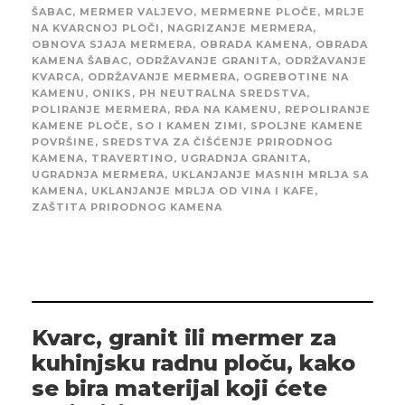
ŠABAC
,
MERMER VALJEVO
,
MERMERNE PLOČE
,
MRLJE
NA KVARCNOJ PLOČI
,
NAGRIZANJE MERMERA
,
OBNOVA SJAJA MERMERA
,
OBRADA KAMENA
,
OBRADA
KAMENA ŠABAC
,
ODRŽAVANJE GRANITA
,
ODRŽAVANJE
KVARCA
,
ODRŽAVANJE MERMERA
,
OGREBOTINE NA
KAMENU
,
ONIKS
,
PH NEUTRALNA SREDSTVA
,
POLIRANJE MERMERA
,
RĐA NA KAMENU
,
REPOLIRANJE
KAMENE PLOČE
,
SO I KAMEN ZIMI
,
SPOLJNE KAMENE
POVRŠINE
,
SREDSTVA ZA ČIŠĆENJE PRIRODNOG
KAMENA
,
TRAVERTINO
,
UGRADNJA GRANITA
,
UGRADNJA MERMERA
,
UKLANJANJE MASNIH MRLJA SA
KAMENA
,
UKLANJANJE MRLJA OD VINA I KAFE
,
ZAŠTITA PRIRODNOG KAMENA
Kvarc, granit ili mermer za
kuhinjsku radnu ploču, kako
se bira materijal koji ćete