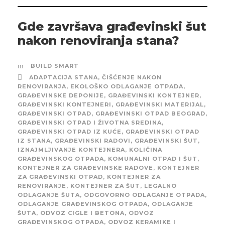
Gde završava građevinski šut
nakon renoviranja stana?
BUILD SMART
ADAPTACIJA STANA
,
ČIŠĆENJE NAKON
RENOVIRANJA
,
EKOLOŠKO ODLAGANJE OTPADA
,
GRAĐEVINSKE DEPONIJE
,
GRAĐEVINSKI KONTEJNER
,
GRAĐEVINSKI KONTEJNERI
,
GRAĐEVINSKI MATERIJAL
,
GRAĐEVINSKI OTPAD
,
GRAĐEVINSKI OTPAD BEOGRAD
,
GRAĐEVINSKI OTPAD I ŽIVOTNA SREDINA
,
GRAĐEVINSKI OTPAD IZ KUĆE
,
GRAĐEVINSKI OTPAD
IZ STANA
,
GRAĐEVINSKI RADOVI
,
GRAĐEVINSKI ŠUT
,
IZNAJMLJIVANJE KONTEJNERA
,
KOLIČINA
GRAĐEVINSKOG OTPADA
,
KOMUNALNI OTPAD I ŠUT
,
KONTEJNER ZA GRAĐEVINSKE RADOVE
,
KONTEJNER
ZA GRAĐEVINSKI OTPAD
,
KONTEJNER ZA
RENOVIRANJE
,
KONTEJNER ZA ŠUT
,
LEGALNO
ODLAGANJE ŠUTA
,
ODGOVORNO ODLAGANJE OTPADA
,
ODLAGANJE GRAĐEVINSKOG OTPADA
,
ODLAGANJE
ŠUTA
,
ODVOZ CIGLE I BETONA
,
ODVOZ
GRAĐEVINSKOG OTPADA
,
ODVOZ KERAMIKE I