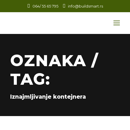
064/ 55 65 795
info@buildsmart.rs
OZNAKA /
TAG:
Iznajmljivanje kontejnera