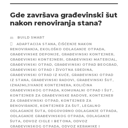
Gde završava građevinski šut
nakon renoviranja stana?
BUILD SMART
ADAPTACIJA STANA
,
ČIŠĆENJE NAKON
RENOVIRANJA
,
EKOLOŠKO ODLAGANJE OTPADA
,
GRAĐEVINSKE DEPONIJE
,
GRAĐEVINSKI KONTEJNER
,
GRAĐEVINSKI KONTEJNERI
,
GRAĐEVINSKI MATERIJAL
,
GRAĐEVINSKI OTPAD
,
GRAĐEVINSKI OTPAD BEOGRAD
,
GRAĐEVINSKI OTPAD I ŽIVOTNA SREDINA
,
GRAĐEVINSKI OTPAD IZ KUĆE
,
GRAĐEVINSKI OTPAD
IZ STANA
,
GRAĐEVINSKI RADOVI
,
GRAĐEVINSKI ŠUT
,
IZNAJMLJIVANJE KONTEJNERA
,
KOLIČINA
GRAĐEVINSKOG OTPADA
,
KOMUNALNI OTPAD I ŠUT
,
KONTEJNER ZA GRAĐEVINSKE RADOVE
,
KONTEJNER
ZA GRAĐEVINSKI OTPAD
,
KONTEJNER ZA
RENOVIRANJE
,
KONTEJNER ZA ŠUT
,
LEGALNO
ODLAGANJE ŠUTA
,
ODGOVORNO ODLAGANJE OTPADA
,
ODLAGANJE GRAĐEVINSKOG OTPADA
,
ODLAGANJE
ŠUTA
,
ODVOZ CIGLE I BETONA
,
ODVOZ
GRAĐEVINSKOG OTPADA
,
ODVOZ KERAMIKE I