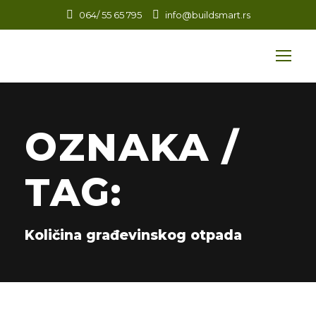
064/ 55 65 795
info@buildsmart.rs
OZNAKA /
TAG:
Količina građevinskog otpada