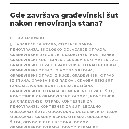
Gde završava građevinski šut
nakon renoviranja stana?
BUILD SMART
ADAPTACIJA STANA
,
ČIŠĆENJE NAKON
RENOVIRANJA
,
EKOLOŠKO ODLAGANJE OTPADA
,
GRAĐEVINSKE DEPONIJE
,
GRAĐEVINSKI KONTEJNER
,
GRAĐEVINSKI KONTEJNERI
,
GRAĐEVINSKI MATERIJAL
,
GRAĐEVINSKI OTPAD
,
GRAĐEVINSKI OTPAD BEOGRAD
,
GRAĐEVINSKI OTPAD I ŽIVOTNA SREDINA
,
GRAĐEVINSKI OTPAD IZ KUĆE
,
GRAĐEVINSKI OTPAD
IZ STANA
,
GRAĐEVINSKI RADOVI
,
GRAĐEVINSKI ŠUT
,
IZNAJMLJIVANJE KONTEJNERA
,
KOLIČINA
GRAĐEVINSKOG OTPADA
,
KOMUNALNI OTPAD I ŠUT
,
KONTEJNER ZA GRAĐEVINSKE RADOVE
,
KONTEJNER
ZA GRAĐEVINSKI OTPAD
,
KONTEJNER ZA
RENOVIRANJE
,
KONTEJNER ZA ŠUT
,
LEGALNO
ODLAGANJE ŠUTA
,
ODGOVORNO ODLAGANJE OTPADA
,
ODLAGANJE GRAĐEVINSKOG OTPADA
,
ODLAGANJE
ŠUTA
,
ODVOZ CIGLE I BETONA
,
ODVOZ
GRAĐEVINSKOG OTPADA
,
ODVOZ KERAMIKE I