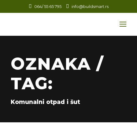
064/ 55 65 795
info@buildsmart.rs
OZNAKA /
TAG:
Komunalni otpad i šut