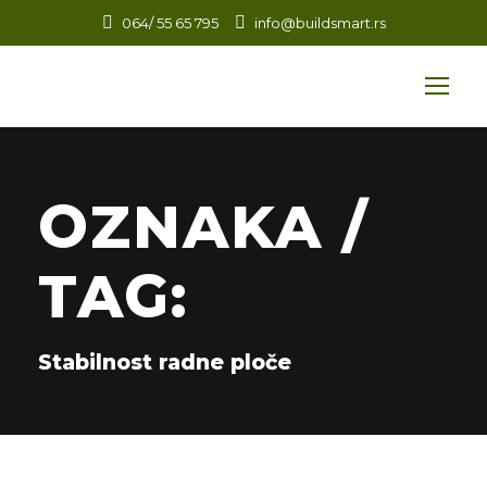
064/ 55 65 795
info@buildsmart.rs
OZNAKA /
TAG:
Stabilnost radne ploče