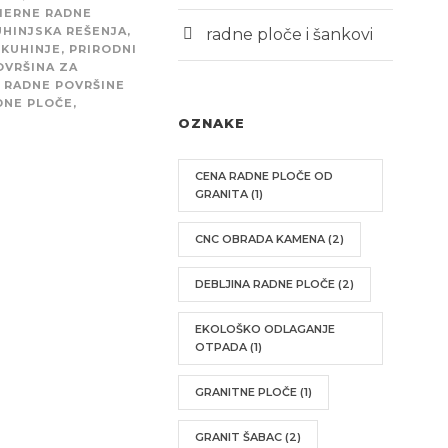
ERNE RADNE
HINJSKA REŠENJA
,
radne ploče i šankovi
 KUHINJE
,
PRIRODNI
OVRŠINA ZA
RADNE POVRŠINE
DNE PLOČE
,
OZNAKE
CENA RADNE PLOČE OD
GRANITA
(1)
CNC OBRADA KAMENA
(2)
DEBLJINA RADNE PLOČE
(2)
EKOLOŠKO ODLAGANJE
OTPADA
(1)
GRANITNE PLOČE
(1)
GRANIT ŠABAC
(2)