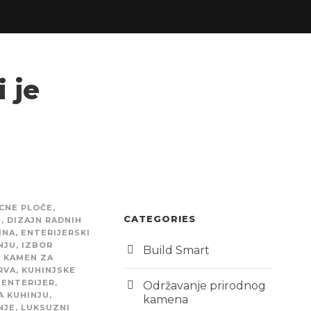
i je
CNE PLOČE
,
CATEGORIES
E
,
DIZAJN RADNIH
INA
,
ENTERIJERSKI
NJU
,
IZBOR
Build Smart
,
KAMEN ZA
RVA
,
KUHINJSKE
 ENTERIJER
,
Održavanje prirodnog
A KUHINJU
,
kamena
NJE
,
LUKSUZNI