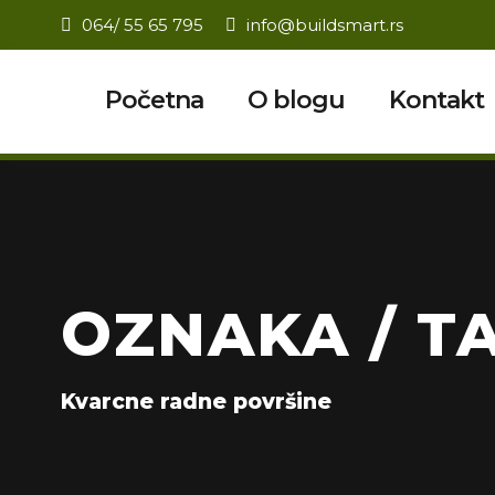
064/ 55 65 795
info@buildsmart.rs
Početna
O blogu
Kontakt
OZNAKA / TA
Kvarcne radne površine