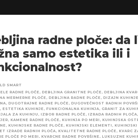
bljina radne ploče: da l
žna samo estetika ili i
nkcionalnost?
ILD SMART
ELE RADNE PLOČE
,
DEBLJINA GRANITNE PLOČE
,
DEBLJINA KVAR
INA MERMERNE PLOČE
,
DEBLJINA RADNE PLOČE
,
DIZAJN KUHINJ
INA
,
DUGOTRAJNE RADNE PLOČE
,
DUGOVEČNOST RADNIH POVRŠ
,
ESTETIKA KUHINJE
,
FUNKCIONALNA KUHINJA
,
GRANIT ZA KUHI
JALA ZA KUHINJU
,
IZBOR RADNE PLOČE
,
IZRADA RADNIH PLOČA
IJER
,
KAMENE RADNE PLOČE
,
KUHINJA PO MERI
,
KUHINJSKA OST
INE
,
KUHINJSKE RADNE PLOČE
,
KUHINJSKI ELEMENTI
,
KUHINJSKI
ET IZRADE RADNIH PLOČA
,
KVALITETNE RADNE PLOČE
,
KVARC Z
E PLOČE PO MERI
,
KVARCNE RADNE POVRŠINE
,
LUKSUZNE KUHI