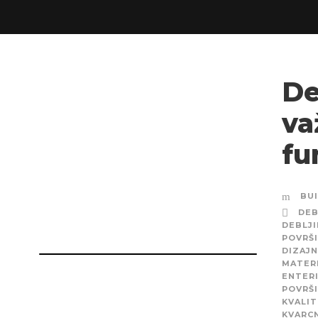
De
va
fu
BU
DEB
DEBLJ
POVRŠ
DIZAJN
MATERI
ENTER
POVRŠ
KVALIT
KVARCN