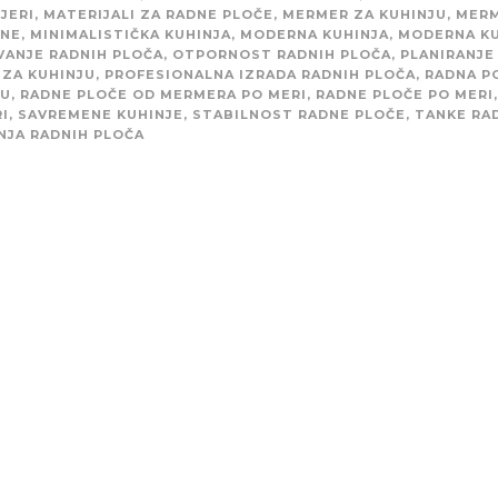
JERI
,
MATERIJALI ZA RADNE PLOČE
,
MERMER ZA KUHINJU
,
MERM
INE
,
MINIMALISTIČKA KUHINJA
,
MODERNA KUHINJA
,
MODERNA KU
VANJE RADNIH PLOČA
,
OTPORNOST RADNIH PLOČA
,
PLANIRANJE
 ZA KUHINJU
,
PROFESIONALNA IZRADA RADNIH PLOČA
,
RADNA P
JU
,
RADNE PLOČE OD MERMERA PO MERI
,
RADNE PLOČE PO MERI
,
I
,
SAVREMENE KUHINJE
,
STABILNOST RADNE PLOČE
,
TANKE RA
NJA RADNIH PLOČA