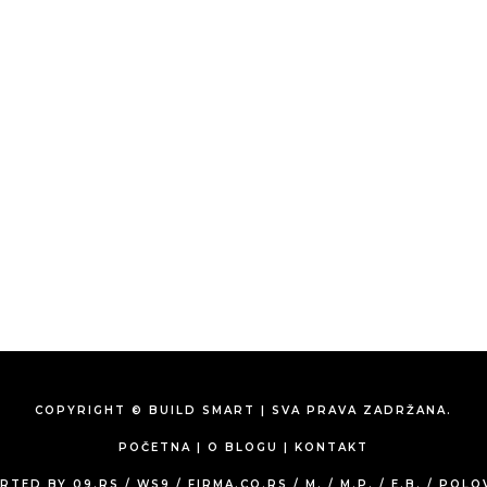
COPYRIGHT © BUILD SMART | SVA PRAVA ZADRŽANA.
POČETNA
|
O BLOGU
|
KONTAKT
RTED BY
09.RS
/
WS9
/
FIRMA.CO.RS
/
M.
/
M.P.
/
E.B.
/
POLO