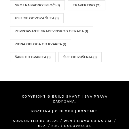
SPOJ NA RADNOJ PLOČI
(1)
TRAVERTINO
(2)
USLUGE ODVOZA ŠUTA
(1)
ZBRINJAVANJE GRAĐEVINSKOG OTPADA
(1)
ZIDNA OBLOGA OD KVARCA
(1)
ŠANK OD GRANITA
(1)
ŠUT OD RUŠENJA
(1)
COPYRIGHT © BUILD SMART | SVA PRAVA
ZADRŽANA.
POČETNA
|
O BLOGU
|
KONTAKT
SUPPORTED BY
09.RS
/
WS9
/
FIRMA.CO.RS
/
M.
/
M.P.
/
E.B.
/
POLOVNO.RS